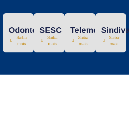
Odontologia
SESC
Telemedicina
Sindiv
Saiba
Saiba
Saiba
Saiba
mais
mais
mais
mais